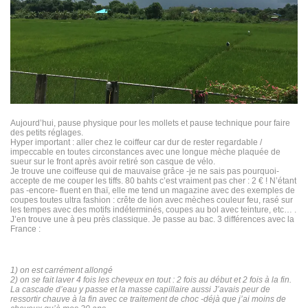
Aujourd’hui, pause physique pour les mollets et pause technique pour faire
des petits réglages.
Hyper important : aller chez le coiffeur car dur de rester regardable /
impeccable en toutes circonstances avec une longue mèche plaquée de
sueur sur le front après avoir retiré son casque de vélo.
Je trouve une coiffeuse qui de mauvaise grâce -je ne sais pas pourquoi-
accepte de me couper les tiffs. 80 bahts c’est vraiment pas cher : 2 € ! N’étant
pas -encore- fluent en thaï, elle me tend un magazine avec des exemples de
coupes toutes ultra fashion : crête de lion avec mèches couleur feu, rasé sur
les tempes avec des motifs indéterminés, coupes au bol avec teinture, etc… .
J’en trouve une à peu près classique. Je passe au bac. 3 différences avec la
France :
1) on est carrément allongé
2) on se fait laver 4 fois les cheveux en tout : 2 fois au début et 2 fois à la fin.
La cascade d’eau y passe et la masse capillaire aussi J’avais peur de
ressortir chauve à la fin avec ce traitement de choc -déjà que j’ai moins de