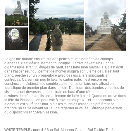
Le gps me balade ensuite sur des petites routes bordées de champs
d’ananas, c’est délicieusement bucolique. J’arrive devant un Buddha
gigantesque. Il fait 25 étages de haut, sans faire mon marseillais, c’est écrit
dans l’ascenseur qui permet de monter jusqu’à son 3ième oeil. Il est tout
blanc, perché sur un promontoire avec des escaliers imposants en
contrebas. Ca sent un peu le fake, le carton pate, il est encore en
construction. L’objectif me semble clairement d’en faire une attraction
touristique de premier plan dans le coin. D’ailleurs des bandes volubiles de
visiteurs sont deversés par petit train en haut d’une côte de quelques
dizaines de mètres qu’ils ont la flemme de faire à pied. Quand on arrive dans
la tête du Bouddha, on peut voir à travers ses yeux…et le panorama sur les
alentours est plutôt pas mal. Mais les touristes asiatiques préfèrent se
prendre un selfie devant au lieu de regarder la vallée…étrange perversion
du dispositif dirait Sylvain Tesson.
WHITE TEMPLE / note 4*
/ San Sai, Mueang Chiang Rai District,Thaïlande