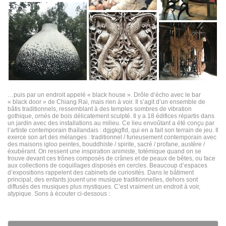
…puis par un endroit appelé « black house ». Drôle d’écho avec le bar
« black door » de Chiang Rai, mais rien à voir. Il s’agit d’un ensemble de
bâtis traditionnels, ressemblant à des temples sombres de vibration
gothique, ornés de bois délicatement sculpté. Il y a 18 édifices répartis dans
un jardin avec des installations au milieu. Ce lieu envoûtant a été conçu par
l’artiste contemporain thaïlandais : dgjgkgfld, qui en a fait son terrain de jeu. Il
exerce son art des mélanges : traditionnel / furieusement contemporain avec
des maisons igloo peintes, bouddhiste / spirite, sacré / profane, austère /
éxubérant. On ressent une inspiration animiste, totémique quand on se
trouve devant ces trônes composés de crânes et de peaux de bêtes, ou face
aux collections de coquillages disposés en cercles. Beaucoup d’espaces
d’expositions rappelent des cabinets de curiosités. Dans le bâtiment
principal, des enfants jouent une musique traditionnelles, dehors sont
diffusés des musiques plus mystiques. C’est vraiment un endroit à voir,
atypique. Sons à écouter ci-dessous :