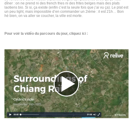
dîner : on ne prend ni des french fries ni des frites belges mais des plats
laotiens bio. Si si, ça existe (enfin c’est la seule fois que j’ai vu ça). Le plat est
un peu light, mais impossible d’en commander un 2ième : il est 21h… Bon
hé bien, on va aller se coucher, la ville est morte.
Pour voir la vidéo du parcours du jour, cliquez ici :