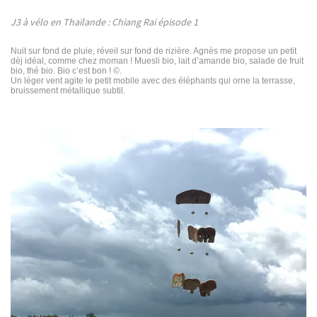
v
u
v
k
r
v
r
e
r
e
J3 à vélo en Thaïlande : Chiang Rai épisode 1
d
e
d
e
a
d
a
n
a
n
r
Nuit sur fond de pluie, réveil sur fond de rizière. Agnès me propose un petit
s
n
s
dèj idéal, comme chez moman ! Muesli bio, lait d’amande bio, salade de fruit
u
s
u
-
n
u
n
bio, thé bio. Bio c’est bon ! ©.
e
n
e
Un léger vent agite le petit mobile avec des éléphants qui orne la terrasse,
o
n
e
n
bruissement métallique subtil.
o
n
o
f
u
o
u
v
u
v
-
e
v
e
l
e
l
m
l
l
l
e
l
e
a
f
e
f
e
f
e
r
n
e
n
ê
n
ê
s
t
ê
t
r
t
r
e
r
e
)
e
)
)