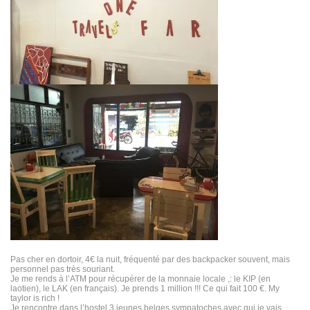
Pas cher en dortoir, 4€ la nuit, fréquenté par des backpacker souvent, mais
personnel pas très souriant.
Je me rends à l’ATM pour récupérer de la monnaie locale ,: le KIP (en
laotien), le LAK (en français). Je prends 1 million !!! Ce qui fait 100 €. My
taylor is rich !
Je rencontre dans l’hostel 3 jeunes belges sympatoches avec qui je vais