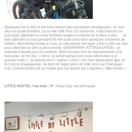
Quelques km à vélo et me voici devant des douaniers mouligasses. Je suis
seul au poste frontière, ça va vite côté Thaï. En revanche, il faut franchir un
pont pour atteindre le poste frontière laotien et interdit de le faire à vélo…. Je
dois attendre un bus pendant 40 min juste pour faire quelques centaines de
mètres. Mon timing tombe à l’eau, je vais devoir me taper 11km à vélo de nuit
pour atteindre la ville la plus proche. GRRRRRRR. ATTTAAAAATION : on
repasse à droite pour la conduite. Mon cerveau doit se reprogrammer à la
française. Je me dis : « tiens, ça serait sympa une route alternative à la
grande route ». Je prends donc l’option « vélo » sur mon application gps, et
là c’est le draaaaaame. Je dois me taper plein de côte alors qu’il fait quasi
nuit. J’arrive plutôt usé au hostel que j’ai repéré qui s’appelle « little hostel ».
LITTLE HOSTEL / ma note : 4*
/ Huay Xay, rue principale