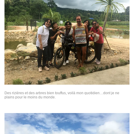
)
e
)
)
Des rizières et des arbres bien touffus, voilà mon quotidien…dont je ne
plains pour le moins du monde.