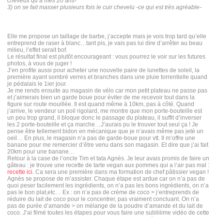
cheveux qu’à mes 20 ans-
3) on se fait masser plusieurs fois le cuir chevelu -ce qui est très agréable-
Elle me propose un taillage de barbe, j’accepte mais je vois trop tard qu’elle
entreprend de raser à blanc…tant pis, je vais pas lui dire d’arrêter au beau
milieu, l’effet serait bof.
Le résultat final est plutôt encourageant : vous pourrez le voir sur les futures
photos, à vous de juger !
J’en profite aussi pour acheter une nouvelle paire de lunettes de soleil, la
première ayant sombré verres et branches dans une pluie torrentielle quand
je pédalais le 1ier jour.
Je me rends ensuite au magasin de vélo car mon petit plateau ne passe pas
et j’aimerais bien un garde boue pour éviter de me recevoir tout dans la
figure sur route mouillée. Il est quand même à 10km, pas à côté. Quand
j’arrive, le vendeur un poil rigolard, me montre que mon porte-bouteille est
un peu trop grand, il bloque donc le passage du plateau, il suffit d’inverser
les 2 porte-bouteille et ça marche…J’aurais pu le trouver tout seul ça ! Je
pense être tellement bidon en mécanique que je n’avais même pas jeté un
oeil… En plus, le magasin n’a pas de garde-boue pour vtt. Il m’offre une
banane pour me remercier d’être venu dans son magasin. Et dire que j’ai fait
20km pour une banane…
Retour à la case de l’oncle Tim et tata Agnès. Je leur avais promis de faire un
gâteau : je trouve une recette de tarte vegan aux pommes qui a l’air pas mal :
recette ici.
Ca sera une première dans ma formation de chef pâtissier vegan !
Agnès se propose de m’assister. Chaque étape est ardue car on n’a pas de
quoi peser facilement les ingrédients, on n’a pas les bons ingrédients, on n’a
pas le bon plat,etc… Ex : on n’a pas de crème de coco > j’entreprends de
réduire du lait de coco pour le concentrer, pas vraiment concluant. On n’a
pas de purée d’amande > on mélange de la poudre d’amande et du lait de
coco. J’ai filmé toutes les étapes pour vous faire une subliiiime vidéo de cette