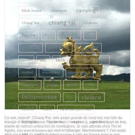
camping
black house
calanques
chiang rai
Chiang Mai
château
forêt
fleuve
food
fête
graffitis
huay xay
guest house
lac
laos
luang namtha
jardin
market
monastère
monemvasia
pont
nourriture
plages
pride
rivière
Péloponnèse
rhin
rizières
route
tarte aux pommes
Ce soir, objectif : Chiang Rai, ville assez grande du nord-est, non loin du
temple
Thaïlande
vegan
vignoble
triangle d’or (connu pour l’opium mais c’est révolu), point de départ de trek,
plaine de rizières entourées de montagnes. Je suis attendu chez Tim et
Agnès, des warmshowers qui vont m’héberger. Warmshowers ? J’en avais
ville
vélo
déjà parlé lors de mon précédent voyage à vélo en Suisse mais je vais