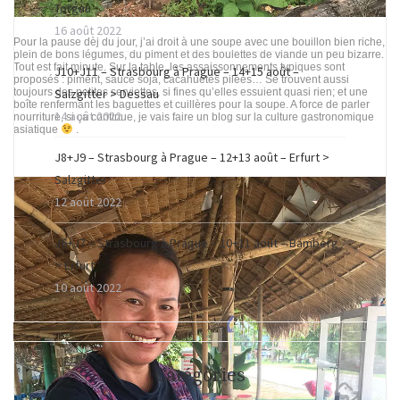
Torgau
16 août 2022
Pour la pause dèj du jour, j’ai droit à une soupe avec une bouillon bien riche,
plein de bons légumes, du piment et des boulettes de viande un peu bizarre.
Tout est fait minute. Sur la table, les assaissonnements typiques sont
J10+J11 – Strasbourg à Prague – 14+15 août –
proposés : piment, sauce soja, cacahuètes pilées… Se trouvent aussi
Salzgitter > Dessau
toujours des petites serviettes, si fines qu’elles essuient quasi rien; et une
boîte renfermant les baguettes et cuillères pour la soupe. A force de parler
14 août 2022
nourriture, si ça continue, je vais faire un blog sur la culture gastronomique
asiatique
.
J8+J9 – Strasbourg à Prague – 12+13 août – Erfurt >
Salzgitter
12 août 2022
J6+J7 – Strasbourg à Prague – 10+11 août – Bamberg
> Erfurt
10 août 2022
Catégories