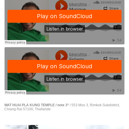
WAT HUAI PLA KUNG TEMPLE / note 3*
/ 553 Moo 3, Rimkok Subdistrict,
Chiang Rai 57100, Thaïlande