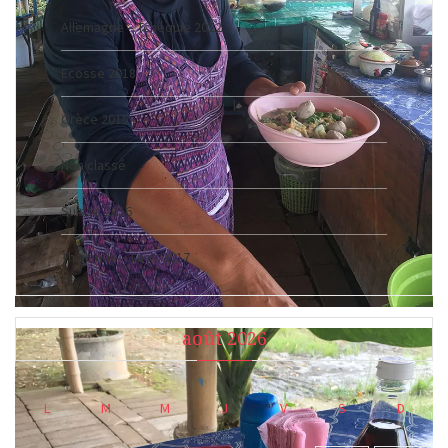
Allemagne – Tchéquie 2022
Ecosse 2018
Grèce 2015
Non classé
Suisse 2016
Thaïlande – Laos 2017
août 2026
L
M
M
J
V
S
D