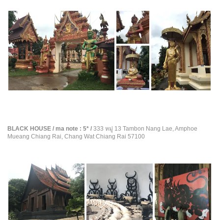
a
r
s
BLACK HOUSE / ma note : 5* /
333 หมู่ 13 Tambon Nang Lae, Amphoe
Mueang Chiang Rai, Chang Wat Chiang Rai 57100