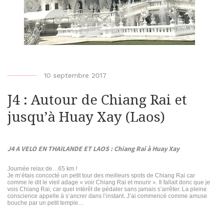
b
10 septembre 2017
y
J4 : Autour de Chiang Rai et
b
i
jusqu’à Huay Xay (Laos)
k
e
J4 A VELO EN THAILANDE ET LAOS : Chiang Rai à Huay Xay
r
-
Journée relax de…65 km !
o
Je m’étais concocté un petit tour des meilleurs spots de Chiang Rai car
comme le dit le vieil adage « voir Chiang Rai et mourir ». Il fallait donc que je
f
vois Chiang Rai, car quel intérêt de pédaler sans jamais s’arrêter. La pleine
conscience appelle à s’ancrer dans l’instant. J’ai commencé comme amuse
-
bouche par un petit temple…
m