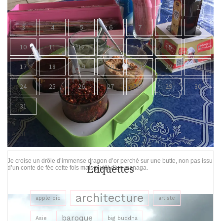
1
2
3
4
5
6
7
8
9
10
11
12
13
14
15
16
17
18
19
20
21
22
23
24
25
26
27
28
29
30
31
« Août
Je croise un drôle d’immense dragon d’or perché sur une butte, non pas issu
Étiquettes
d’un conte de fée cette fois mais plutôt d’un managa.
architecture
apple pie
artiste
baroque
Asie
big buddha