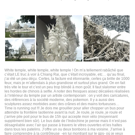
White temple, white temple, white temple ! On m’a tellement rabâché que
c’était LE truc à voir à Chiang Rai, que c’était incroyable, etc… qu’au final,
j’ai été un peu déçu. Certes, la facture est étonnante, certes ça brille de 1000
feux; mais je m’attendais à plus grandiose et surtout plus grand. On en fait
très vite le tour et c’est un peu trop blindé à mon goût. Il faut slalomer entre
les hordes de chinois à selfie. A noter des fresques assez décalées réalisées
à l’intérieur du temple par un artiste contemporain : on y voit des caricatures,
des références à la société moderne, des pokemon. Il y a aussi des
sculptures assez morbides avec des crânes et des mains tortueuses…
Time is running out !!! Je dois me grouiller pour aller chopper un bus pour
atteindre la frontière laotienne avant la nuit. Je roule, je roule, je roule et
j’arrive pile poil pour le bus de 15h qui accepte mon vélo (moyennant
supplément bien sûr). Le bus date de l’Indochine je pense mais il n’est pas
désagréable avec l’air qui passe à travers le vitres ouvertes et les haltes
dans tous les patelins. J’offre un ou deux bonbons à ma voisine. J’arrive à
faire comprendre à la contrôleuse -en lui montrant sur le gps- où je veux