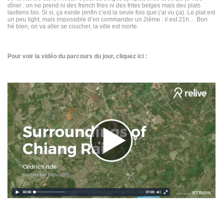
dîner : on ne prend ni des french fries ni des frites belges mais des plats
laotiens bio. Si si, ça existe (enfin c’est la seule fois que j’ai vu ça). Le plat est
un peu light, mais impossible d’en commander un 2ième : il est 21h… Bon
hé bien, on va aller se coucher, la ville est morte.
Pour voir la vidéo du parcours du jour, cliquez ici :