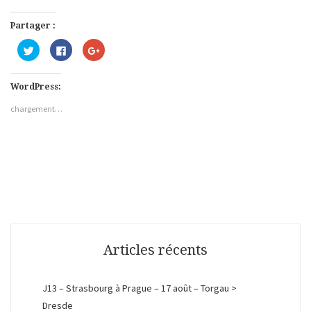
Partager :
C
C
C
l
l
l
i
i
i
q
q
q
u
u
u
WordPress:
e
e
e
z
z
z
p
p
p
chargement…
o
o
o
u
u
u
r
r
r
p
p
p
a
a
a
r
r
r
t
t
t
a
a
a
g
g
g
e
e
e
r
r
r
s
s
s
u
u
u
r
r
r
T
F
G
w
a
o
Articles récents
i
c
o
t
e
g
t
b
l
e
o
e
r
o
+
J13 – Strasbourg à Prague – 17 août – Torgau >
(
k
(
o
(
o
Dresde
u
o
u