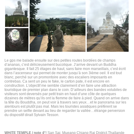
Le gps me balade ensuite sur des petites routes bordées de champs
d’ananas, c’est délicieusement bucolique. J’arrive devant un Buddha
gigantesque. Il fait 25 étages de haut, sans faire mon marseillais, c’est écrit
dans l’ascenseur qui permet de monter jusqu’à son 3ième oeil. Il est tout
blanc, perché sur un promontoire avec des escaliers imposants en
contrebas. Ca sent un peu le fake, le carton pate, il est encore en
construction. L’objectif me semble clairement d’en faire une attraction
touristique de premier plan dans le coin. D’ailleurs des bandes volubiles de
visiteurs sont deversés par petit train en haut d’une côte de quelques
dizaines de mètres qu’ils ont la flemme de faire à pied. Quand on arrive dans
la tête du Bouddha, on peut voir à travers ses yeux…et le panorama sur les
alentours est plutôt pas mal. Mais les touristes asiatiques préfèrent se
prendre un selfie devant au lieu de regarder la vallée…étrange perversion
du dispositif dirait Sylvain Tesson.
WHITE TEMPLE / note 4*
/ San Sai, Mueang Chiang Rai District,Thaïlande