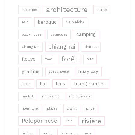
architecture
apple pie
artiste
baroque
Asie
big buddha
camping
black house
calanques
chiang rai
Chiang Mai
château
forêt
fleuve
food
fête
graffitis
huay xay
guest house
lac
laos
luang namtha
jardin
market
monastère
monemvasia
pont
nourriture
plages
pride
rivière
Péloponnèse
rhin
rizières
route
tarte aux pommes