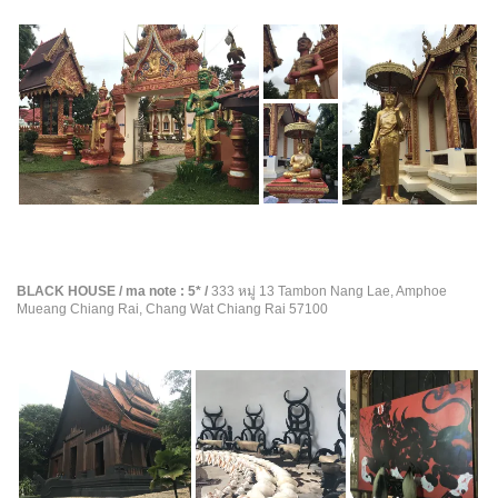
a
r
s
BLACK HOUSE / ma note : 5* /
333 หมู่ 13 Tambon Nang Lae, Amphoe
Mueang Chiang Rai, Chang Wat Chiang Rai 57100