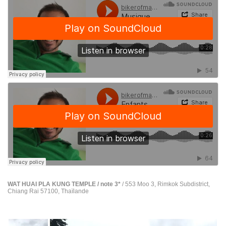
WAT HUAI PLA KUNG TEMPLE / note 3*
/ 553 Moo 3, Rimkok Subdistrict,
Chiang Rai 57100, Thaïlande