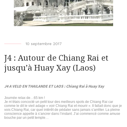
b
10 septembre 2017
y
J4 : Autour de Chiang Rai et
b
i
jusqu’à Huay Xay (Laos)
k
e
J4 A VELO EN THAILANDE ET LAOS : Chiang Rai à Huay Xay
r
-
Journée relax de…65 km !
o
Je m’étais concocté un petit tour des meilleurs spots de Chiang Rai car
comme le dit le vieil adage « voir Chiang Rai et mourir ». Il fallait donc que je
f
vois Chiang Rai, car quel intérêt de pédaler sans jamais s’arrêter. La pleine
conscience appelle à s’ancrer dans l’instant. J’ai commencé comme amuse
-
bouche par un petit temple…
m