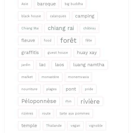
baroque
Asie
big buddha
camping
black house
calanques
chiang rai
Chiang Mai
château
forêt
fleuve
food
fête
graffitis
huay xay
guest house
lac
laos
luang namtha
jardin
market
monastère
monemvasia
pont
nourriture
plages
pride
rivière
Péloponnèse
rhin
rizières
route
tarte aux pommes
temple
Thaïlande
vegan
vignoble