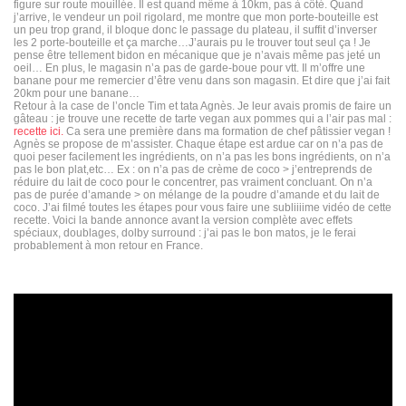
figure sur route mouillée. Il est quand même à 10km, pas à côté. Quand
j’arrive, le vendeur un poil rigolard, me montre que mon porte-bouteille est
un peu trop grand, il bloque donc le passage du plateau, il suffit d’inverser
les 2 porte-bouteille et ça marche…J’aurais pu le trouver tout seul ça ! Je
pense être tellement bidon en mécanique que je n’avais même pas jeté un
oeil… En plus, le magasin n’a pas de garde-boue pour vtt. Il m’offre une
banane pour me remercier d’être venu dans son magasin. Et dire que j’ai fait
20km pour une banane…
Retour à la case de l’oncle Tim et tata Agnès. Je leur avais promis de faire un
gâteau : je trouve une recette de tarte vegan aux pommes qui a l’air pas mal :
recette ici.
Ca sera une première dans ma formation de chef pâtissier vegan !
Agnès se propose de m’assister. Chaque étape est ardue car on n’a pas de
quoi peser facilement les ingrédients, on n’a pas les bons ingrédients, on n’a
pas le bon plat,etc… Ex : on n’a pas de crème de coco > j’entreprends de
réduire du lait de coco pour le concentrer, pas vraiment concluant. On n’a
pas de purée d’amande > on mélange de la poudre d’amande et du lait de
coco. J’ai filmé toutes les étapes pour vous faire une subliiiime vidéo de cette
recette. Voici la bande annonce avant la version complète avec effets
spéciaux, doublages, dolby surround : j’ai pas le bon matos, je le ferai
probablement à mon retour en France.