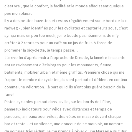
c’est vrai, que le confort, la facilité et le monde affadissent quelque
peu mon plaisir.
Il y a des petites buvettes et restos régulièrement sur le bord de la «
radweg », bien identifiés pour les cyclistes et capter leurs sous, c’est
sympa mais un peu too much, je ne boude pas néanmoins de m’y
arrêter à 2 reprises pour un café ou un jus de fruit. A force de
promener la bicyclette, le temps passe…
J’arrive fin d’après-midi à l’approche de Dresde, la lumière finissante
est un ravissement d’éclairages pour les monuments, fleuve,
bâtiments, mobilier urbain et même graffitis. Première chose qui me
frappe : le nombre de cyclistes, ils sont partout et défilent en continu
comme une vélorution…à part qu’ici ils n’ont plus guère besoin de la
faire !
Pistes cyclables partout dans la ville, sur les bords de l’Elbe,
panneaux indicateurs pour vélos avec distances et temps de
parcours, anneaux pour vélos, des vélos en masse devant chaque
bar et resto…et un silence, une douceur de se mouvoir, un nombre
de voitures très réduit. Je me prends à rêver d’une Marseille du futur