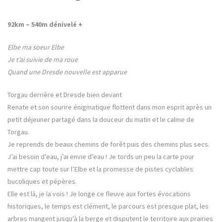
e
92km – 540m dénivelé +
r
-
Elbe ma soeur Elbe
o
Je t’ai suivie de ma roue
f
Quand une Dresde nouvelle est apparue
-
m
Torgau derrière et Dresde bien devant
a
Renate et son sourire énigmatique flottent dans mon esprit après un
r
petit déjeuner partagé dans la douceur du matin et le calme de
s
Torgau.
Je reprends de beaux chemins de forêt puis des chemins plus secs.
J’ai besoin d’eau, j’ai envie d’eau ! Je tords un peu la carte pour
mettre cap toute sur l’Elbe et la promesse de pistes cyclables
bucoliques et pépères.
Elle est là, je la vois ! Je longe ce fleuve aux fortes évocations
historiques, le temps est clément, le parcours est presque plat, les
arbres mangent jusqu’à la berge et disputent le territoire aux prairies