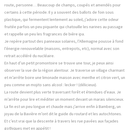
route, personne… Beaucoup de champs, coupés et amendés pour
certains à cette période. Il y a souvent des ballots de foin sous
plastique, qui fermentent lentement au soleil, j’adore cette odeur
fruitée parfois un peu piquante qui chatouille les narines au passage
et rappelle un peu les fragrances de bière ipa.
Je repère partout des panneaux solaires, l’Allemagne pousse à fond
l’énergie renouvelable (maisons, entrepots, etc), normal avec son
retrait accéléré du nucléaire.
En haut d’un petit promontoire se trouve une tour, je peux ainsi
observer la vue de la région alentour. Je traverse un village charmant
et m’arrête boire une limonade maison avec menthe et citron vert, un
peu comme un mojito sans alcool : lecker ! (délicieux).
La route devient plus verte traversant forêt et étendues d’eaux. Je
m’arrête pour lire et méditer un moment devant un marais silencieux.
La fin est un peu longue et chaude mais j’arrive enfin à Bamberg, un
joyau de la Bavière m’ont dit le guide du routard et les autochtones.
Et c’est vrai que la descente à travers les rue pavées aux façades
gothiques met en appétit !