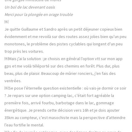
e
n
e
a
n
e
n
Un bol de lac devenant oasis
o
n
o
r
u
o
u
Merci pour la plongée en orage trouble
v
u
v
e
v
e
s
￼
l
e
l
l
l
l
Je quitte Guillaume et Sandro après un petit déjeuner copieux bien
e
l
e
f
e
f
évidemment et me revoilà sur des routes assez jolies bien qu’un peu
e
f
e
n
e
n
monotones, le problème des pistes cyclables qui longent d’un peu
ê
n
ê
t
ê
t
trop près les voitures.
r
t
r
e
r
e
￼Mais j’ai la solution : je choisis en général l’option vtt sur mon app
)
e
)
)
gps et me voilà téléporté sur des chemins en forêt. Plus dur, plus
beau, plus de plaisir. Beaucoup de mûrier ronciers, j’en fais des
ventrées.
￼Se pose l’éternelle question existentielle : où vais-je dormir ce soir
? Je repars sur une option camping-lac, c’était fort agréable la
première fois, arrivé fourbu, barbotage dans le lac, gommage
énergétique. Je prends cette décision vers 16h et je dois ajouter
35km au compteur, c’est masochiste mais la perspective d’atteindre
l’eau fortifie le mental.