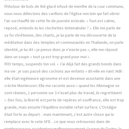
￼Autour de bols de thé glacé infusé de menthe de la cour commune,
nous nous délectons des carillons de l’église non loin qui fait vibrer
l’air surchauffé de cette fin de journée estivale. « Tout est calme,
reposé, entends-tu les clochettes tintinnabuler ? ». Elle me parle de
sa foi chrétienne, des chants, je lui parle de ma découverte de la
méditation dans des temples et communautés en Thaïlande, on parle
identité, je lui dit « je pense donc je n’existe pas », elle me répond
dans un soupir « tout ça est trop grand pour moi ».
￼O temps, suspends ton vol. « J’ai déjà fait des grands bonds dans
ma vie : je suis passé des cochons aux enfants » dit-elle en riant. Ndlr :
elle était ingénieure agronome et est devenue assistante dans une
crèche Montessori. Elle me raconte aussi « quand les Allemagne se
sont réunies, 1 personne sur 3 n’avait plus de travail, ils regrettaient
». Des fois, la liberté est perte de repères et souffrance, elle est trop
grande, mais ensuite l’équilibre instable refait surface. L’Ostalgie
était forte au depart…mais maintenant, c’est autre chose qui la
remplace avec le vote AFD…ce que nous retrouvons dans de
nombreux pays occidentaux malheureusement : la peur de l’autre, la