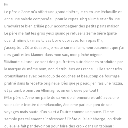
u
s
u
￼
m
n
u
n
e
n
e
Le père d’Anne m’a offert une grande bière, le chien une léchouille et
a
n
e
n
o
n
o
Anne une salade composée…pour le repas. Bbq allumé et enfin une
r
u
o
u
v
u
v
Bradwürste bien grillée pour accompagner des petits pains maison.
e
v
e
s
l
e
l
Le père me fait les gros yeux quand je refuse la 2eme bière (pinte
l
l
l
e
l
e
quand même), « mais tu vas boire quoi avec ton repas !? »,
f
e
f
e
f
e
j’accepte… Côté dessert, je reste sur ma faim, heureusement que j’ai
n
e
n
ê
n
ê
des gaufrettes Manner dans mon sac, mon péché mignon.
t
ê
t
r
t
r
e
r
e
￼Minute culture : ce sont des gaufrettes autrichiennes produites par
)
e
)
)
la marque du même nom, non distribuées en France… Elles sont très
croustillantes avec beaucoup de couches et beaucoup de fourrage
praliné dans la recette originelle. Dès que je peux, j’en fais une razzia,
et ça tombe bien : en Allemagne, on en trouve partout !
￼Le père d’Anne me parle de sa vie de cheminot retraité avec une
voie calme teintée de mélancolie, Anne me parle un peu de ses
voyages mais saute d’un sujet à l’autre comme une puce. Elle ne
semble pas tellement s’intéresser à l’hôte qu’elle héberge, on dirait
qu’elle le fait par devoir ou pour faire des croix dans un tableau :