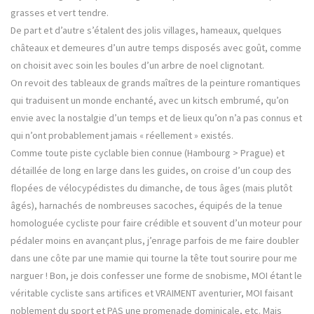
grasses et vert tendre.
De part et d’autre s’étalent des jolis villages, hameaux, quelques
châteaux et demeures d’un autre temps disposés avec goût, comme
on choisit avec soin les boules d’un arbre de noel clignotant.
On revoit des tableaux de grands maîtres de la peinture romantiques
qui traduisent un monde enchanté, avec un kitsch embrumé, qu’on
envie avec la nostalgie d’un temps et de lieux qu’on n’a pas connus et
qui n’ont probablement jamais « réellement » existés.
Comme toute piste cyclable bien connue (Hambourg > Prague) et
détaillée de long en large dans les guides, on croise d’un coup des
flopées de vélocypédistes du dimanche, de tous âges (mais plutôt
âgés), harnachés de nombreuses sacoches, équipés de la tenue
homologuée cycliste pour faire crédible et souvent d’un moteur pour
pédaler moins en avançant plus, j’enrage parfois de me faire doubler
dans une côte par une mamie qui tourne la tête tout sourire pour me
narguer ! Bon, je dois confesser une forme de snobisme, MOI étant le
véritable cycliste sans artifices et VRAIMENT aventurier, MOI faisant
noblement du sport et PAS une promenade dominicale, etc. Mais