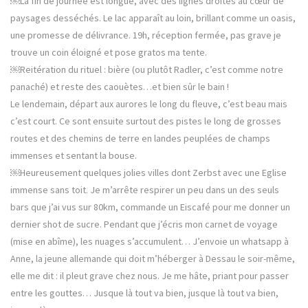
￼La fin de journée est longue, avec des lignes droites au cœur de
paysages desséchés. Le lac apparaît au loin, brillant comme un oasis,
une promesse de délivrance. 19h, réception fermée, pas grave je
trouve un coin éloigné et pose gratos ma tente.
￼Reitération du rituel : bière (ou plutôt Radler, c’est comme notre
panaché) et reste des caouètes…et bien sûr le bain !
Le lendemain, départ aux aurores le long du fleuve, c’est beau mais
c’est court. Ce sont ensuite surtout des pistes le long de grosses
routes et des chemins de terre en landes peuplées de champs
immenses et sentant la bouse.
￼Heureusement quelques jolies villes dont Zerbst avec une Eglise
immense sans toit. Je m’arrête respirer un peu dans un des seuls
bars que j’ai vus sur 80km, commande un Eiscafé pour me donner un
dernier shot de sucre. Pendant que j’écris mon carnet de voyage
(mise en abîme), les nuages s’accumulent… J’envoie un whatsapp à
Anne, la jeune allemande qui doit m’héberger à Dessau le soir-même,
elle me dit : il pleut grave chez nous. Je me hâte, priant pour passer
entre les gouttes… Jusque là tout va bien, jusque là tout va bien,