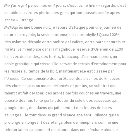
￼« j’ai reçu 4 personnes en 4 jours, c’est l’usine hihi » « regarde, c’est
un tableau avec les photos des gens qui sont passés année après
année ». Étrange…
￼￼Après une bonne nuit, je repars d’attaque pour une journée de
nature incroyable, la seule si intense en chlorophylle ! Quasi 100%
des 85km se déroule entre ombre et lumière, entre parcs naturels et
forêts. Je m’enfonce dans la magnifique reserve d’Orienen de 2200
ha, avec des landes, des forêts, beaucoup d’animaux a priori, un
sable granitique qui crisse. Elle servait de terrain d’entraînement pour
les russes au temps de la DDR, maintenant elle est classée par
l’Unesco. Ce sont ensuite des forêts sur des dizaines de km, avec
des chemins plus ou moins defoncés et pentus, un substrat qui
ralentit et fait déraper, des arbres parfois couchés en travers, une
opacité des fois forte qui fait douter du soleil, des ruisseaux qui
glougloutent, des daims qui jaillissent et des festins de baies
sauvages…le tout dans un grand silence apaisant…silence qui se
prolonge en longeant des étangs plein de nénuphars comme une
teleportation au Japon, et qui aboutit dans une zénitude absolue