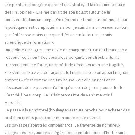
r
t
r
une peinture aborigène qui vient d’australie, et là c’est une tenture
e
r
e
)
e
)
des Philippines ». Elle me parlait de son boulot autour de la
)
biodiversité dans une ong. « On dépend de fonds européens, ah oui
la politique c’est compliqué, mais bon je suis dans un bureau surtout,
ça m’intéresse moins que quand j’étais sur le terrain, je suis
scientifique de formation ».
Une pointe de regret, une envie de changement. On est beaucoup à
ressentir cela non ? Ses yeux bleus perçants sont troublants, ils
transmettent une force, un appétit de découverte et une fragilité.
Elle s’entraîne à vivre de façon plutôt minimaliste, son appart mignon
est petit « c’est comme une tiny house » dit-elle en riant et en
s’excusant de ne pouvoir m’offrir qu’un coin de jardin pour la tente.
C’est déjà beaucoup. Je lui fait promettre de venir me voir à
Marseille.
Je passe à la Konditorei (boulangerie) toute proche pour acheter des
brötchen (petits pains) pour mon pique-nique et zou !
Les paysages sont très campagnards. Je traverse de nombreux
villages déserts, une brise légère poussent des brins d’herbe sur la