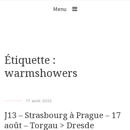
Menu
Étiquette :
warmshowers
b
17 août 2022
y
J13 – Strasbourg à Prague – 17
b
i
août – Torgau > Dresde
k