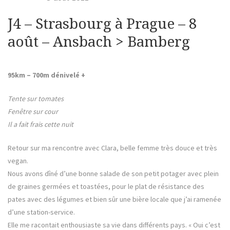
r
r
r
y
s
s
s
u
u
u
J4 – Strasbourg à Prague – 8
r
r
r
b
T
F
G
w
a
o
i
août – Ansbach > Bamberg
i
c
o
t
e
g
k
t
b
l
e
o
e
e
r
o
+
(
k
(
95km – 700m dénivelé +
r
o
(
o
u
o
u
-
v
u
v
r
v
r
Tente sur tomates
o
e
r
e
d
e
d
Fenêtre sur cour
f
a
d
a
n
a
n
Il a fait frais cette nuit
-
s
n
s
u
s
u
m
n
u
n
e
n
e
Retour sur ma rencontre avec Clara, belle femme très douce et très
a
n
e
n
o
n
o
vegan.
r
u
o
u
v
u
v
Nous avons dîné d’une bonne salade de son petit potager avec plein
e
v
e
s
l
e
l
de graines germées et toastées, pour le plat de résistance des
l
l
l
e
l
e
pates avec des légumes et bien sûr une bière locale que j’ai ramenée
f
e
f
e
f
e
d’une station-service.
n
e
n
ê
n
ê
Elle me racontait enthousiaste sa vie dans différents pays. « Oui c’est
t
ê
t