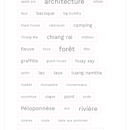
architecture
apple pie
artiste
baroque
Asie
big buddha
camping
black house
calanques
chiang rai
Chiang Mai
château
forêt
fleuve
food
fête
graffitis
huay xay
guest house
lac
laos
luang namtha
jardin
market
monastère
monemvasia
pont
nourriture
plages
pride
rivière
Péloponnèse
rhin
rizières
route
tarte aux pommes