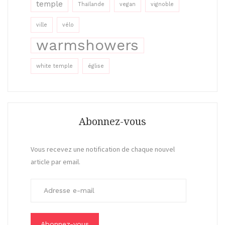
temple
Thaïlande
vegan
vignoble
ville
vélo
warmshowers
white temple
église
Abonnez-vous
Vous recevez une notification de chaque nouvel
article par email.
A
d
r
e