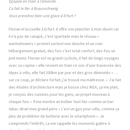
m
Épopée en train à l’amende
a
Ca fait le fier à Braunschweig
r
Vous prendrez bien une glace à Erfurt ?
s
Florian m’accueille à Erfurt. Il offre son plancher à mon duvet car
il n’a pas de canapé, c’est spartiate mais le réseau «
warmshowers » promet surtout une douche et un coin
hébergement gratuit, des fois c’est total confort, des fois un
poil moins. Florian est un grand cycliste, il fait de longs voyages
avec sa copine « elle revient en train ce soir d’une traversée des
Alpes à vélo, elle fait 200km par jour et des gros dénivelés »….
sur ce coup, je déclare forfait, j’ai trouvé ma maîtresse. « J’ai fait
des études d’architecture mais je bosse chez IKEA, ça me plait,
je conçois des cuisines pour les gens, un projet nouveau à
chaque fois ». Il me montre un boîtier tout fier comme un bar-
tabac dirait mon grand-père « c’est un gps pour vélo, comme ça
plus de problème de batterie avec le smartphone ». Je
comprends l’intérêt, ca me rappelle les moments galère à