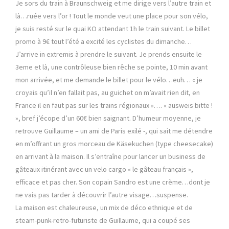
Je sors du train à Braunschweig et me dirige vers l’autre train et
là…ruée vers l’or ! Tout le monde veut une place pour son vélo,
je suis resté sur le quai KO attendant 1h le train suivant. Le billet
promo à 9€ tout l’été a excité les cyclistes du dimanche…
J’arrive in extremis à prendre le suivant. Je prends ensuite le
3eme et là, une contrôleuse bien rêche se pointe, 10 min avant
mon arrivée, et me demande le billet pour le vélo…euh… « je
croyais qu’il n’en fallait pas, au guichet on m’avait rien dit, en
France il en faut pas sur les trains régionaux »…. « ausweis bitte !
», bref j’écope d’un 60€ bien saignant. D’humeur moyenne, je
retrouve Guillaume – un ami de Paris exilé -, qui sait me détendre
en m’offrant un gros morceau de Käsekuchen (type cheesecake)
en arrivant à la maison. Il s’entraîne pour lancer un business de
gâteaux itinérant avec un velo cargo « le gâteau français »,
efficace et pas cher. Son copain Sandro est une crème…dont je
ne vais pas tarder à découvrir l’autre visage…suspense.
La maison est chaleureuse, un mix de déco ethnique et de
steam-punk-retro-futuriste de Guillaume, qui a coupé ses