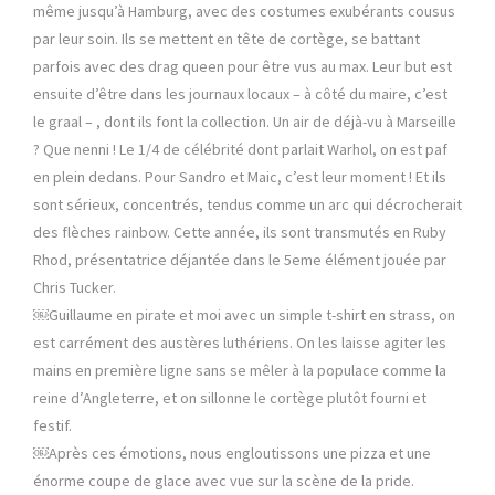
même jusqu’à Hamburg, avec des costumes exubérants cousus
par leur soin. Ils se mettent en tête de cortège, se battant
parfois avec des drag queen pour être vus au max. Leur but est
ensuite d’être dans les journaux locaux – à côté du maire, c’est
le graal – , dont ils font la collection. Un air de déjà-vu à Marseille
? Que nenni ! Le 1/4 de célébrité dont parlait Warhol, on est paf
en plein dedans. Pour Sandro et Maic, c’est leur moment ! Et ils
sont sérieux, concentrés, tendus comme un arc qui décrocherait
des flèches rainbow. Cette année, ils sont transmutés en Ruby
Rhod, présentatrice déjantée dans le 5eme élément jouée par
Chris Tucker.
￼Guillaume en pirate et moi avec un simple t-shirt en strass, on
est carrément des austères luthériens. On les laisse agiter les
mains en première ligne sans se mêler à la populace comme la
reine d’Angleterre, et on sillonne le cortège plutôt fourni et
festif.
￼Après ces émotions, nous engloutissons une pizza et une
énorme coupe de glace avec vue sur la scène de la pride.