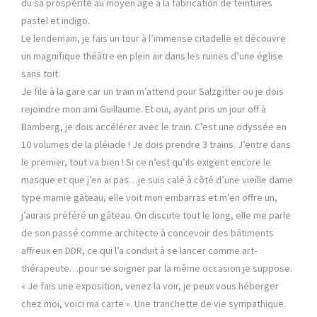
du sa prospérité au moyen âge à la fabrication de teintures
pastel et indigo.
Le lendemain, je fais un tour à l’immense citadelle et découvre
un magnifique théâtre en plein air dans les ruines d’une église
sans toit.
Je file à la gare car un train m’attend pour Salzgitter ou je dois
rejoindre mon ami Guillaume. Et oui, ayant pris un jour off à
Bamberg, je dois accélérer avec le train. C’est une odyssée en
10 volumes de la pléiade ! Je dois prendre 3 trains. J’entre dans
le premier, tout va bien ! Si ce n’est qu’ils exigent encore le
masque et que j’en ai pas…je suis calé à côté d’une vieille dame
type mamie gâteau, elle voit mon embarras et m’en offre un,
j’aurais préféré un gâteau. On discute tout le long, elle me parle
de son passé comme architecte à concevoir des bâtiments
affreux en DDR, ce qui l’a conduit à se lancer comme art-
thérapeute…pour se soigner par la même occasion je suppose.
« Je fais une exposition, venez la voir, je peux vous héberger
chez moi, voici ma carte ». Une tranchette de vie sympathique.