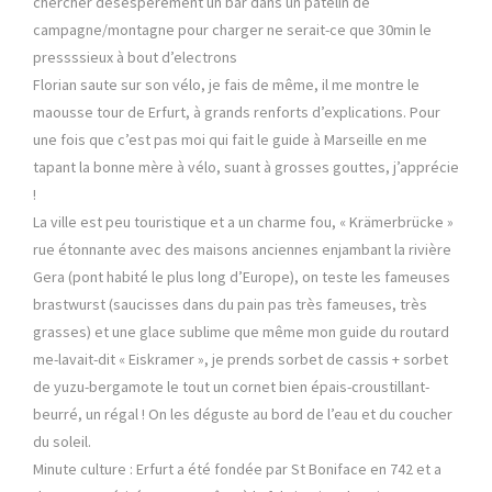
chercher désespérément un bar dans un patelin de
campagne/montagne pour charger ne serait-ce que 30min le
pressssieux à bout d’electrons
Florian saute sur son vélo, je fais de même, il me montre le
maousse tour de Erfurt, à grands renforts d’explications. Pour
une fois que c’est pas moi qui fait le guide à Marseille en me
tapant la bonne mère à vélo, suant à grosses gouttes, j’apprécie
!
La ville est peu touristique et a un charme fou, « Krämerbrücke »
rue étonnante avec des maisons anciennes enjambant la rivière
Gera (pont habité le plus long d’Europe), on teste les fameuses
brastwurst (saucisses dans du pain pas très fameuses, très
grasses) et une glace sublime que même mon guide du routard
me-lavait-dit « Eiskramer », je prends sorbet de cassis + sorbet
de yuzu-bergamote le tout un cornet bien épais-croustillant-
beurré, un régal ! On les déguste au bord de l’eau et du coucher
du soleil.
Minute culture : Erfurt a été fondée par St Boniface en 742 et a