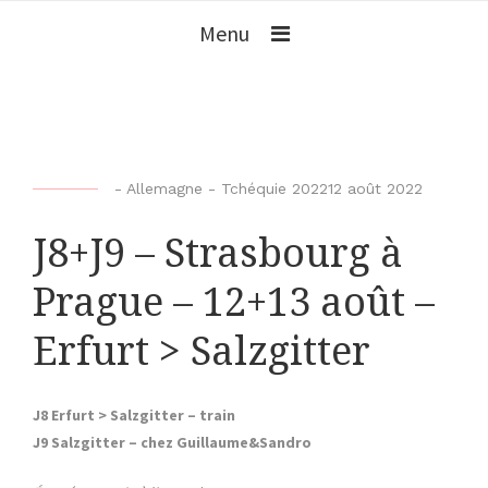
Menu
b
-
Allemagne - Tchéquie 2022
12 août 2022
y
J8+J9 – Strasbourg à
b
i
Prague – 12+13 août –
k
e
Erfurt > Salzgitter
r
-
o
J8 Erfurt > Salzgitter – train
f
J9 Salzgitter – chez Guillaume&Sandro
-