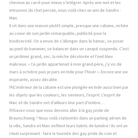
cheveux au carré pour mieux s’intégrer. Après une nuit et les
intrusions du chat persan, nous voilà chez un ami de Sandro :
Maic.
Il vit dans une maison plutôt simple, presque une cabane, nichée
au coeur de son jardin remarquable, publicité pour la
biodiversité. On a envie de s’allonger dans le hamac, se poser
au pied du bananier, se balancer dans un canapé suspendu. C’est
un jardinier grand, sec, la mèche décolorée et l’oeil bleu
malicieux. « Ce jardin appartenait à mon grand-père, j’y vis de
mars à octobre puis je pars en Inde pour l’hiver ». Encore une vie
inspirante, assez décalée.
￼L’intérieur de la cabane est une plongée en Inde aussi bien par
les objets que les couleurs, les senteurs, l’esprit. L’esprit de
Maic et de Sandro ont d’ailleurs leur part d’ombre…
￼Savez-vous que nous devions aller à la gay pride de
Braunschweig ? Nous voilà stationnés dans un parking aérien de
la ville, Sandro et Maic enfilent leurs habits de lumière ! Ils ont un
rituel surprenant : faire la tournée des gay pride du coin et