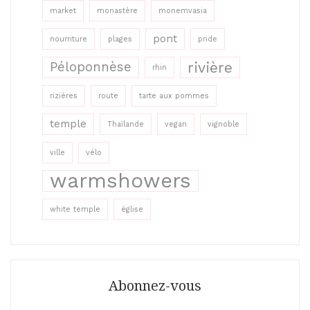
market
monastère
monemvasia
pont
nourriture
plages
pride
rivière
Péloponnèse
rhin
rizières
route
tarte aux pommes
temple
Thaïlande
vegan
vignoble
ville
vélo
warmshowers
white temple
église
Abonnez-vous