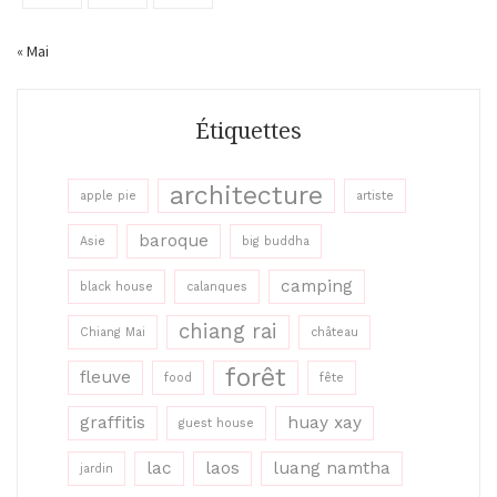
« Mai
Étiquettes
architecture
apple pie
artiste
baroque
Asie
big buddha
camping
black house
calanques
chiang rai
Chiang Mai
château
forêt
fleuve
food
fête
graffitis
huay xay
guest house
lac
laos
luang namtha
jardin