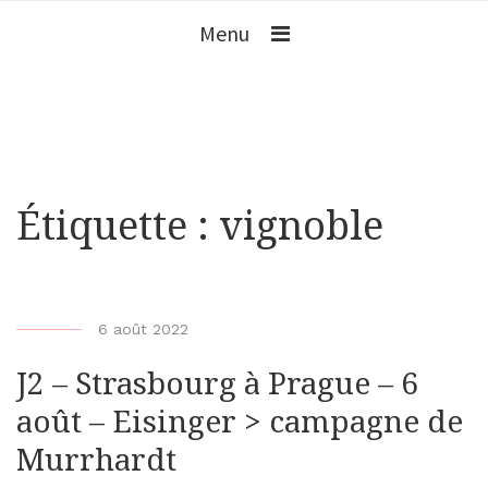
Menu
Étiquette :
vignoble
b
6 août 2022
y
J2 – Strasbourg à Prague – 6
b
i
août – Eisinger > campagne de
k
Murrhardt
e