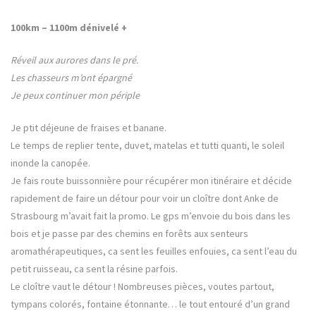
r
-
100km – 1100m dénivelé +
o
f
Réveil aux aurores dans le pré.
-
Les chasseurs m’ont épargné
m
Je peux continuer mon périple
a
r
Je ptit déjeune de fraises et banane.
s
Le temps de replier tente, duvet, matelas et tutti quanti, le soleil
inonde la canopée.
Je fais route buissonnière pour récupérer mon itinéraire et décide
rapidement de faire un détour pour voir un cloître dont Anke de
Strasbourg m’avait fait la promo. Le gps m’envoie du bois dans les
bois et je passe par des chemins en forêts aux senteurs
aromathérapeutiques, ca sent les feuilles enfouies, ca sent l’eau du
petit ruisseau, ca sent la résine parfois.
Le cloître vaut le détour ! Nombreuses pièces, voutes partout,
tympans colorés, fontaine étonnante… le tout entouré d’un grand