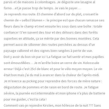
parvis et de maisons à colombages. Je déguste une lasagne al
forno…et je passe trop de temps. Je vais le payer…
Je reprends ma route. Et chemine d’abord sur du plat, croisant le
chemin de « selbst blumen » : le principe est que chacun ramasse ses
fleurs dans le champ et met ensuite les sous dans une boîte : totale
confiance ! S’en suivent des tour et des détours dans des forêts
superbes en altitude, ça se mérite par des bonnes montées. Cela
permet aussi de sillonner des routes perchées au dessus d’un
paysage vallonné et des vignes bien rangées à perte de vue.
Doit y avoir du bon vin par ici ! La fatigue se fait sentir et mes papilles
sont émoustillées… Je m’arrête boire un verre de vin. Kolosssale
erreur ! Déjà c’est 25cl de blanc et pour le vélo moyen moyen. Le vin
était bon mais j’ai du mal à avancer dans la chaleur de l’après-midi.
Je m’exerce au picking pour reprendre des forces de mère nature :
dégustation de pommes et de raisin en bord de route. Je fatigue
sévère, la journée est interminable et mon iphone n’a plus de batterie
pour me guider, c’est la cata !
Comment vais-je rejoindre Kirsten, mon hôtesse de la nuit ??? Sans