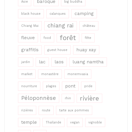
baroque
Asie
big buddha
camping
black house
calanques
chiang rai
Chiang Mai
château
forêt
fleuve
food
fête
graffitis
huay xay
guest house
lac
laos
luang namtha
jardin
market
monastère
monemvasia
pont
nourriture
plages
pride
rivière
Péloponnèse
rhin
rizières
route
tarte aux pommes
temple
Thaïlande
vegan
vignoble