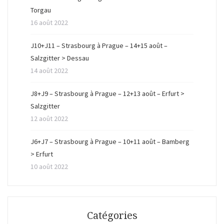
s
n
s
Torgau
u
s
u
n
u
n
16 août 2022
e
n
e
n
e
n
o
n
o
u
o
u
J10+J11 – Strasbourg à Prague – 14+15 août –
v
u
v
e
v
e
Salzgitter > Dessau
l
e
l
l
l
l
14 août 2022
e
l
e
f
e
f
e
f
e
n
e
n
J8+J9 – Strasbourg à Prague – 12+13 août – Erfurt >
ê
n
ê
t
ê
t
Salzgitter
r
t
r
e
r
e
12 août 2022
)
e
)
)
J6+J7 – Strasbourg à Prague – 10+11 août – Bamberg
> Erfurt
10 août 2022
Catégories