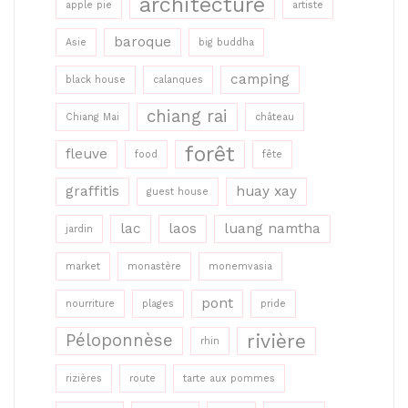
architecture
apple pie
artiste
baroque
Asie
big buddha
camping
black house
calanques
chiang rai
Chiang Mai
château
forêt
fleuve
food
fête
graffitis
huay xay
guest house
lac
laos
luang namtha
jardin
market
monastère
monemvasia
pont
nourriture
plages
pride
rivière
Péloponnèse
rhin
rizières
route
tarte aux pommes