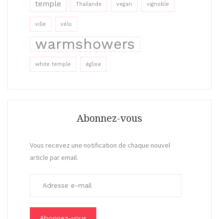
temple
Thaïlande
vegan
vignoble
ville
vélo
warmshowers
white temple
église
Abonnez-vous
Vous recevez une notification de chaque nouvel
article par email.
A
d
r
e