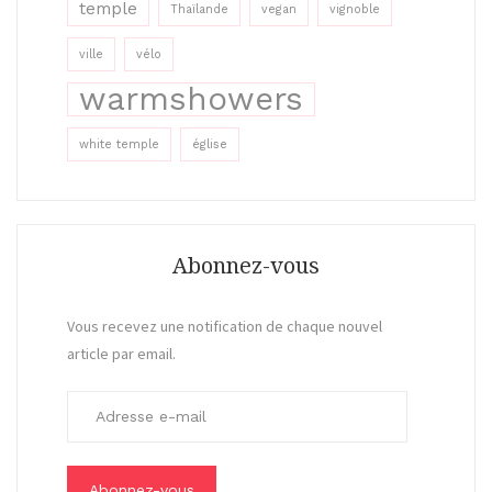
temple
Thaïlande
vegan
vignoble
ville
vélo
warmshowers
white temple
église
Abonnez-vous
Vous recevez une notification de chaque nouvel
article par email.
A
d
r
e