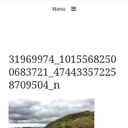
Menu
31969974_1015568250
0683721_47443357225
8709504_n