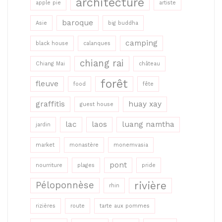
architecture
apple pie
artiste
baroque
Asie
big buddha
camping
black house
calanques
chiang rai
Chiang Mai
château
forêt
fleuve
food
fête
graffitis
huay xay
guest house
lac
laos
luang namtha
jardin
market
monastère
monemvasia
pont
nourriture
plages
pride
rivière
Péloponnèse
rhin
rizières
route
tarte aux pommes