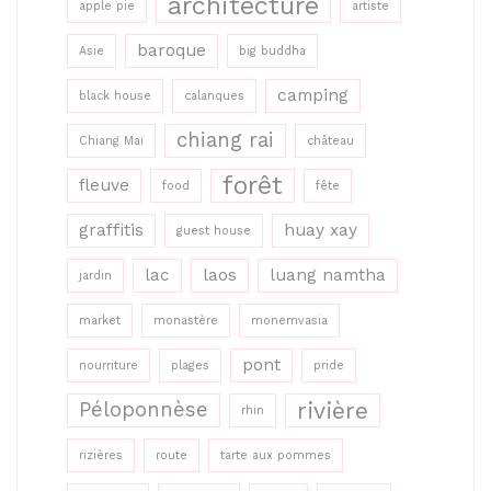
architecture
apple pie
artiste
baroque
Asie
big buddha
camping
black house
calanques
chiang rai
Chiang Mai
château
forêt
fleuve
food
fête
graffitis
huay xay
guest house
lac
laos
luang namtha
jardin
market
monastère
monemvasia
pont
nourriture
plages
pride
rivière
Péloponnèse
rhin
rizières
route
tarte aux pommes