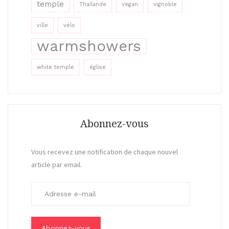
temple
Thaïlande
vegan
vignoble
ville
vélo
warmshowers
white temple
église
Abonnez-vous
Vous recevez une notification de chaque nouvel
article par email.
A
d
r
e