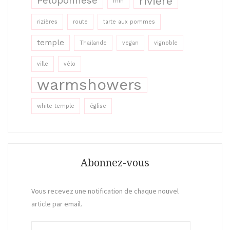
rivière
Péloponnèse
rhin
rizières
route
tarte aux pommes
temple
Thaïlande
vegan
vignoble
ville
vélo
warmshowers
white temple
église
Abonnez-vous
Vous recevez une notification de chaque nouvel
article par email.
A