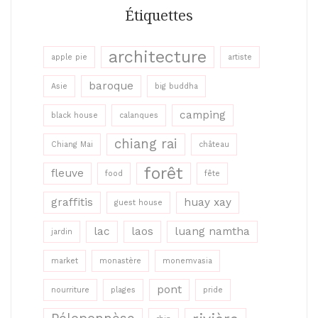
Étiquettes
architecture
apple pie
artiste
baroque
Asie
big buddha
camping
black house
calanques
chiang rai
Chiang Mai
château
forêt
fleuve
food
fête
graffitis
huay xay
guest house
lac
laos
luang namtha
jardin
market
monastère
monemvasia
pont
nourriture
plages
pride