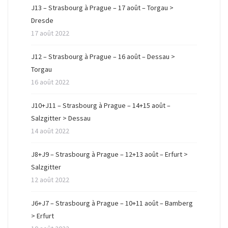
ê
n
ê
J13 – Strasbourg à Prague – 17 août – Torgau >
t
ê
t
r
t
r
Dresde
e
r
e
)
e
)
17 août 2022
)
J12 – Strasbourg à Prague – 16 août – Dessau >
Torgau
16 août 2022
J10+J11 – Strasbourg à Prague – 14+15 août –
Salzgitter > Dessau
14 août 2022
J8+J9 – Strasbourg à Prague – 12+13 août – Erfurt >
Salzgitter
12 août 2022
J6+J7 – Strasbourg à Prague – 10+11 août – Bamberg
> Erfurt