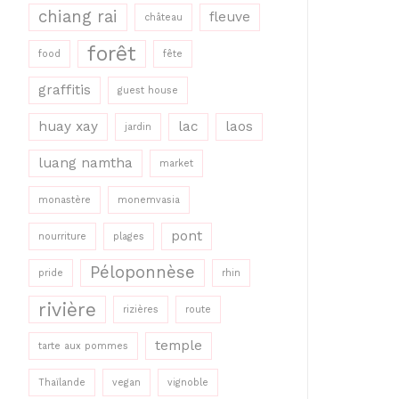
chiang rai
fleuve
château
forêt
food
fête
graffitis
guest house
huay xay
lac
laos
jardin
luang namtha
market
monastère
monemvasia
pont
nourriture
plages
Péloponnèse
pride
rhin
rivière
rizières
route
temple
tarte aux pommes
Thaïlande
vegan
vignoble