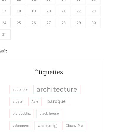
17
18
19
20
21
22
23
24
25
26
27
28
29
30
31
Août
Étiquettes
architecture
apple pie
baroque
artiste
Asie
big buddha
black house
camping
calanques
Chiang Mai