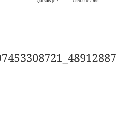
Qui suis-je ?
Contactez-moi
97453308721_48912887