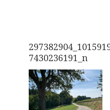
297382904_101591
7430236191_n