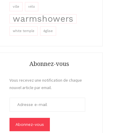
ville
vélo
warmshowers
white temple
église
Abonnez-vous
Vous recevez une notification de chaque
nouvel article par email.
A
d
r
e
s