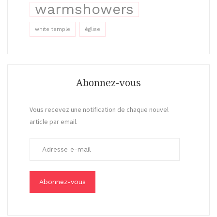
warmshowers
white temple
église
Abonnez-vous
Vous recevez une notification de chaque nouvel
article par email.
A
d
r
e
s
s
e