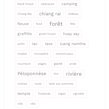
camping
black house
calanques
chiang rai
Chiang Mai
château
forêt
fleuve
food
fête
graffitis
huay xay
guest house
lac
laos
luang namtha
jardin
market
monastère
monemvasia
pont
nourriture
plages
pride
rivière
Péloponnèse
rhin
rizières
route
tarte aux pommes
temple
Thaïlande
vegan
vignoble
ville
vélo