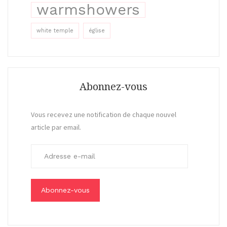
warmshowers
white temple
église
Abonnez-vous
Vous recevez une notification de chaque nouvel
article par email.
A
d
r
e
s
s
e