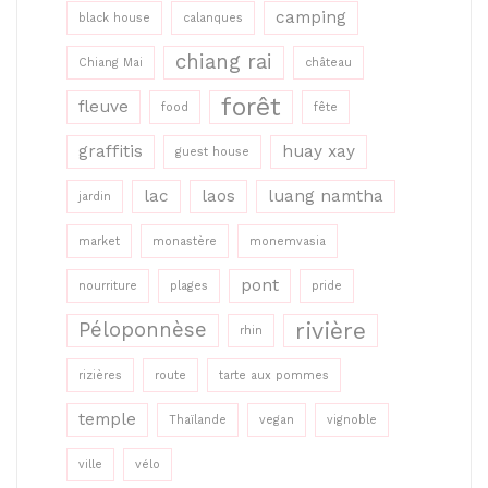
camping
black house
calanques
chiang rai
Chiang Mai
château
forêt
fleuve
food
fête
graffitis
huay xay
guest house
lac
laos
luang namtha
jardin
market
monastère
monemvasia
pont
nourriture
plages
pride
rivière
Péloponnèse
rhin
rizières
route
tarte aux pommes
temple
Thaïlande
vegan
vignoble
ville
vélo