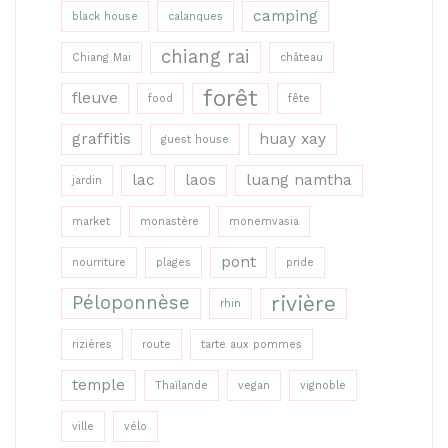
camping
black house
calanques
chiang rai
Chiang Mai
château
forêt
fleuve
food
fête
graffitis
huay xay
guest house
lac
laos
luang namtha
jardin
market
monastère
monemvasia
pont
nourriture
plages
pride
rivière
Péloponnèse
rhin
rizières
route
tarte aux pommes
temple
Thaïlande
vegan
vignoble
ville
vélo