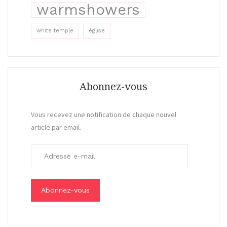
warmshowers
white temple
église
Abonnez-vous
Vous recevez une notification de chaque nouvel
article par email.
A
d
r
e
s
s
e