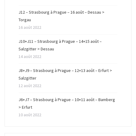
ê
n
ê
t
ê
t
r
t
r
J12 – Strasbourg à Prague – 16 août – Dessau >
e
r
e
)
e
)
Torgau
)
16 août 2022
J10+J11 – Strasbourg à Prague – 14+15 août –
Salzgitter > Dessau
14 août 2022
J8+J9 – Strasbourg à Prague – 12+13 août – Erfurt >
Salzgitter
12 août 2022
J6+J7 – Strasbourg à Prague – 10+11 août – Bamberg
> Erfurt
10 août 2022