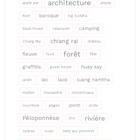
architecture
apple pie
artiste
baroque
Asie
big buddha
camping
black house
calanques
chiang rai
Chiang Mai
château
forêt
fleuve
food
fête
graffitis
huay xay
guest house
lac
laos
luang namtha
jardin
market
monastère
monemvasia
pont
nourriture
plages
pride
rivière
Péloponnèse
rhin
rizières
route
tarte aux pommes