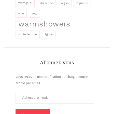
temple
Thaïlande
vegan
vignoble
ville
vélo
warmshowers
white temple
église
Abonnez-vous
Vous recevez une notification de chaque nouvel
article par email.
A
d
r
e