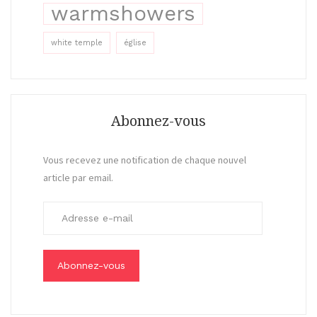
warmshowers
white temple
église
Abonnez-vous
Vous recevez une notification de chaque nouvel
article par email.
A
d
r
e
s
s
e