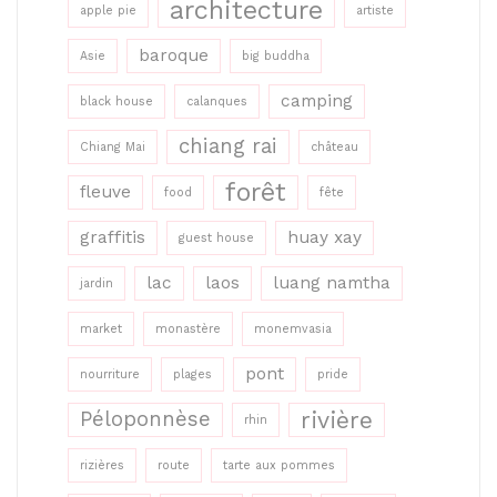
architecture
apple pie
artiste
baroque
Asie
big buddha
camping
black house
calanques
chiang rai
Chiang Mai
château
forêt
fleuve
food
fête
graffitis
huay xay
guest house
lac
laos
luang namtha
jardin
market
monastère
monemvasia
pont
nourriture
plages
pride
rivière
Péloponnèse
rhin
rizières
route
tarte aux pommes