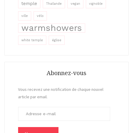
temple
Thaïlande
vegan
vignoble
ville
vélo
warmshowers
white temple
église
Abonnez-vous
Vous recevez une notification de chaque nouvel
article par email.
A
d
r
e