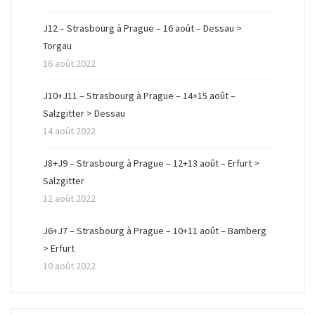
ê
n
ê
t
ê
t
r
t
r
J12 – Strasbourg à Prague – 16 août – Dessau >
e
r
e
)
e
)
Torgau
)
16 août 2022
J10+J11 – Strasbourg à Prague – 14+15 août –
Salzgitter > Dessau
14 août 2022
J8+J9 – Strasbourg à Prague – 12+13 août – Erfurt >
Salzgitter
12 août 2022
J6+J7 – Strasbourg à Prague – 10+11 août – Bamberg
> Erfurt
10 août 2022