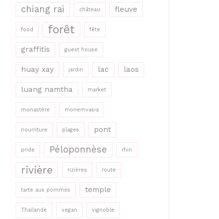
chiang rai
fleuve
château
forêt
food
fête
graffitis
guest house
huay xay
lac
laos
jardin
luang namtha
market
monastère
monemvasia
pont
nourriture
plages
Péloponnèse
pride
rhin
rivière
rizières
route
temple
tarte aux pommes
Thaïlande
vegan
vignoble