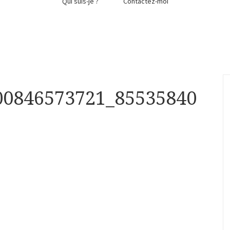
Qui suis-je ?
Contactez-moi
00846573721_85535840