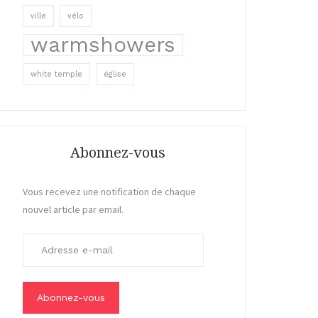
ville
vélo
warmshowers
white temple
église
Abonnez-vous
Vous recevez une notification de chaque
nouvel article par email.
A
d
r
e
s