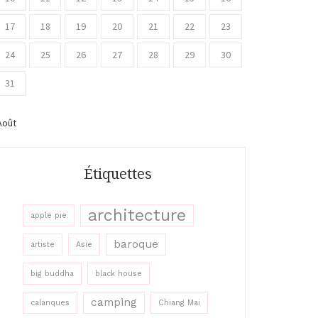
17
18
19
20
21
22
23
24
25
26
27
28
29
30
31
Août
Étiquettes
architecture
apple pie
baroque
artiste
Asie
big buddha
black house
camping
calanques
Chiang Mai