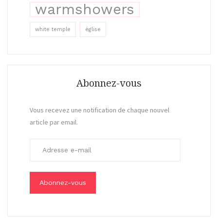
warmshowers
white temple
église
Abonnez-vous
Vous recevez une notification de chaque nouvel
article par email.
A
d
r
e
s
s
e