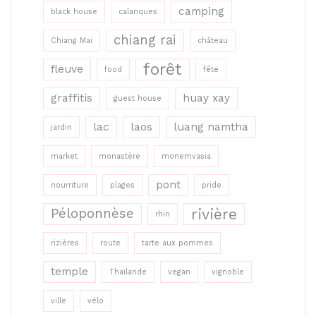
camping
black house
calanques
chiang rai
Chiang Mai
château
forêt
fleuve
food
fête
graffitis
huay xay
guest house
lac
laos
luang namtha
jardin
market
monastère
monemvasia
pont
nourriture
plages
pride
rivière
Péloponnèse
rhin
rizières
route
tarte aux pommes
temple
Thaïlande
vegan
vignoble
ville
vélo