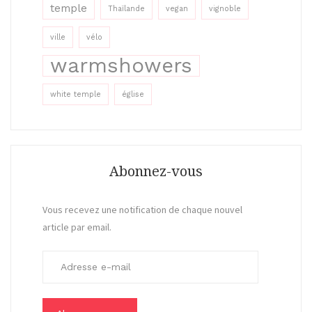
temple
Thaïlande
vegan
vignoble
ville
vélo
warmshowers
white temple
église
Abonnez-vous
Vous recevez une notification de chaque nouvel
article par email.
A
d
r
e