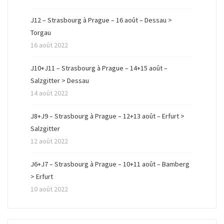
ê
n
ê
t
ê
t
r
t
r
J12 – Strasbourg à Prague – 16 août – Dessau >
e
r
e
)
e
)
Torgau
)
16 août 2022
J10+J11 – Strasbourg à Prague – 14+15 août –
Salzgitter > Dessau
14 août 2022
J8+J9 – Strasbourg à Prague – 12+13 août – Erfurt >
Salzgitter
12 août 2022
J6+J7 – Strasbourg à Prague – 10+11 août – Bamberg
> Erfurt
10 août 2022