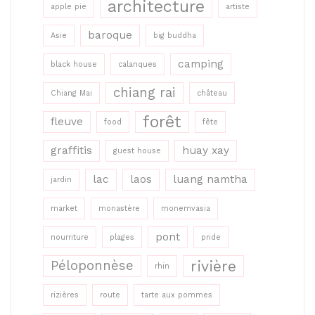
architecture
apple pie
artiste
baroque
Asie
big buddha
camping
black house
calanques
chiang rai
Chiang Mai
château
forêt
fleuve
food
fête
graffitis
huay xay
guest house
lac
laos
luang namtha
jardin
market
monastère
monemvasia
pont
nourriture
plages
pride
rivière
Péloponnèse
rhin
rizières
route
tarte aux pommes