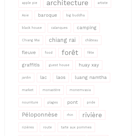
architecture
apple pie
artiste
baroque
Asie
big buddha
camping
black house
calanques
chiang rai
Chiang Mai
château
forêt
fleuve
food
fête
graffitis
huay xay
guest house
lac
laos
luang namtha
jardin
market
monastère
monemvasia
pont
nourriture
plages
pride
rivière
Péloponnèse
rhin
rizières
route
tarte aux pommes