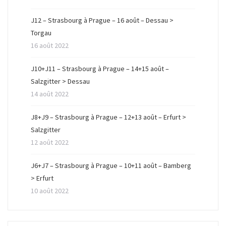
ê
n
ê
t
ê
t
r
t
r
J12 – Strasbourg à Prague – 16 août – Dessau >
e
r
e
)
e
)
Torgau
)
16 août 2022
J10+J11 – Strasbourg à Prague – 14+15 août –
Salzgitter > Dessau
14 août 2022
J8+J9 – Strasbourg à Prague – 12+13 août – Erfurt >
Salzgitter
12 août 2022
J6+J7 – Strasbourg à Prague – 10+11 août – Bamberg
> Erfurt
10 août 2022