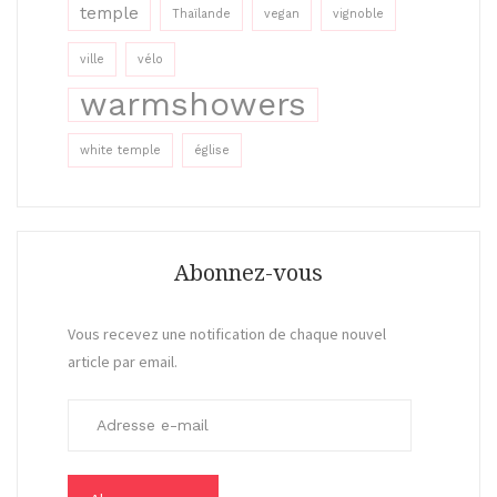
temple
Thaïlande
vegan
vignoble
ville
vélo
warmshowers
white temple
église
Abonnez-vous
Vous recevez une notification de chaque nouvel
article par email.
A
d
r
e