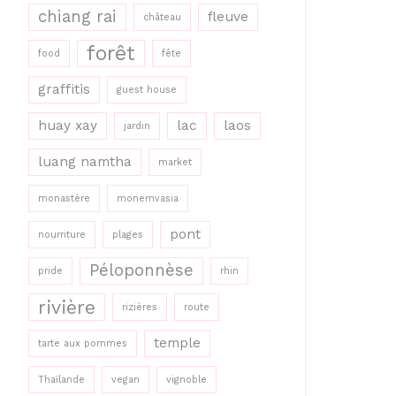
chiang rai
fleuve
château
forêt
food
fête
graffitis
guest house
huay xay
lac
laos
jardin
luang namtha
market
monastère
monemvasia
pont
nourriture
plages
Péloponnèse
pride
rhin
rivière
rizières
route
temple
tarte aux pommes
Thaïlande
vegan
vignoble