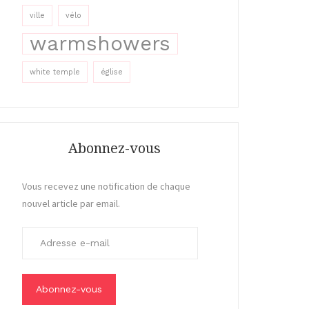
ville
vélo
warmshowers
white temple
église
Abonnez-vous
Vous recevez une notification de chaque
nouvel article par email.
A
d
r
e
s