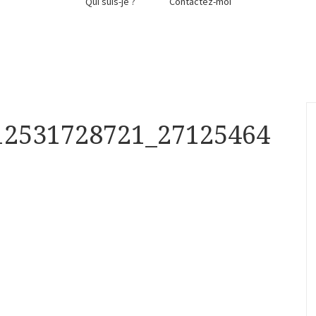
Qui suis-je ?
Contactez-moi
12531728721_27125464