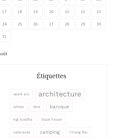
17
18
19
20
21
22
23
24
25
26
27
28
29
30
31
Août
Étiquettes
architecture
apple pie
baroque
artiste
Asie
big buddha
black house
camping
calanques
Chiang Mai