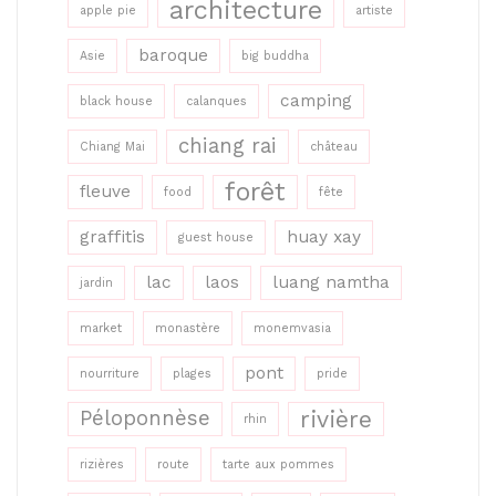
architecture
apple pie
artiste
baroque
Asie
big buddha
camping
black house
calanques
chiang rai
Chiang Mai
château
forêt
fleuve
food
fête
graffitis
huay xay
guest house
lac
laos
luang namtha
jardin
market
monastère
monemvasia
pont
nourriture
plages
pride
rivière
Péloponnèse
rhin
rizières
route
tarte aux pommes