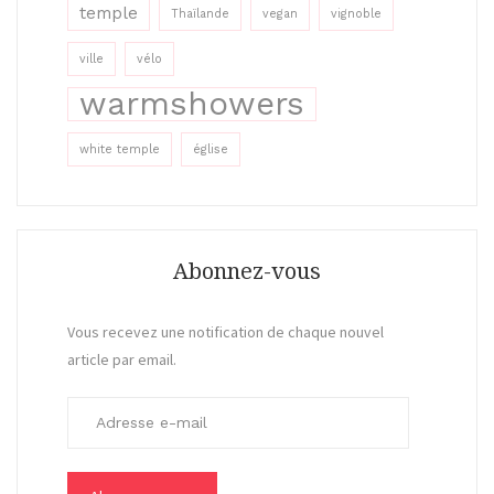
temple
Thaïlande
vegan
vignoble
ville
vélo
warmshowers
white temple
église
Abonnez-vous
Vous recevez une notification de chaque nouvel
article par email.
A
d
r
e