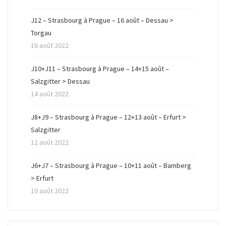
ê
n
ê
t
ê
t
r
t
r
J12 – Strasbourg à Prague – 16 août – Dessau >
e
r
e
)
e
)
Torgau
)
16 août 2022
J10+J11 – Strasbourg à Prague – 14+15 août –
Salzgitter > Dessau
14 août 2022
J8+J9 – Strasbourg à Prague – 12+13 août – Erfurt >
Salzgitter
12 août 2022
J6+J7 – Strasbourg à Prague – 10+11 août – Bamberg
> Erfurt
10 août 2022