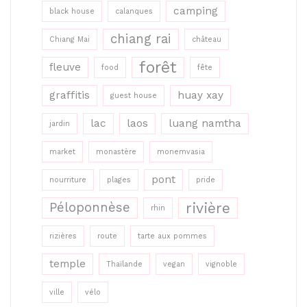
camping
black house
calanques
chiang rai
Chiang Mai
château
forêt
fleuve
food
fête
graffitis
huay xay
guest house
lac
laos
luang namtha
jardin
market
monastère
monemvasia
pont
nourriture
plages
pride
rivière
Péloponnèse
rhin
rizières
route
tarte aux pommes
temple
Thaïlande
vegan
vignoble
ville
vélo