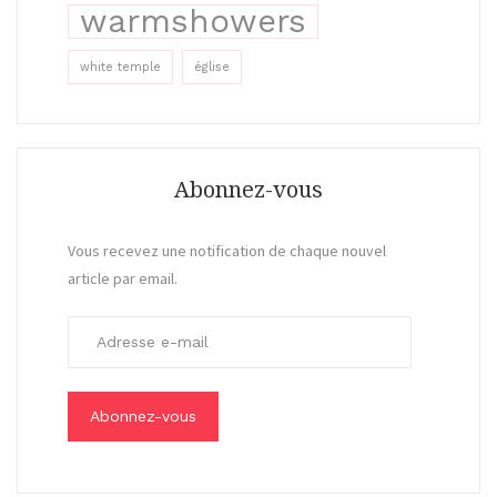
warmshowers
white temple
église
Abonnez-vous
Vous recevez une notification de chaque nouvel
article par email.
A
d
r
e
s
s
e