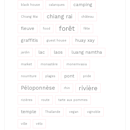
camping
black house
calanques
chiang rai
Chiang Mai
château
forêt
fleuve
food
fête
graffitis
huay xay
guest house
lac
laos
luang namtha
jardin
market
monastère
monemvasia
pont
nourriture
plages
pride
rivière
Péloponnèse
rhin
rizières
route
tarte aux pommes
temple
Thaïlande
vegan
vignoble
ville
vélo