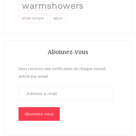
warmshowers
white temple
église
Abonnez-vous
Vous recevez une notification de chaque nouvel
article par email.
A
d
r
e
s
s
e