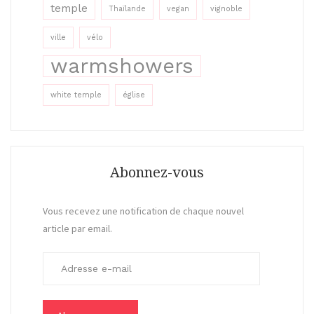
temple
Thaïlande
vegan
vignoble
ville
vélo
warmshowers
white temple
église
Abonnez-vous
Vous recevez une notification de chaque nouvel
article par email.
A
d
r
e