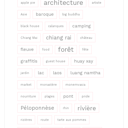
architecture
apple pie
artiste
baroque
Asie
big buddha
camping
black house
calanques
chiang rai
Chiang Mai
château
forêt
fleuve
food
fête
graffitis
huay xay
guest house
lac
laos
luang namtha
jardin
market
monastère
monemvasia
pont
nourriture
plages
pride
rivière
Péloponnèse
rhin
rizières
route
tarte aux pommes