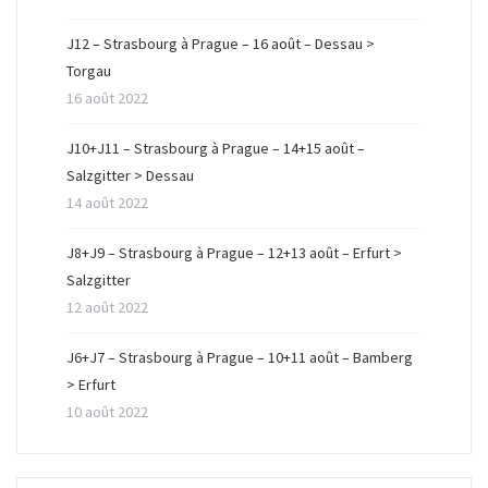
ê
n
ê
t
ê
t
r
t
r
J12 – Strasbourg à Prague – 16 août – Dessau >
e
r
e
)
e
)
Torgau
)
16 août 2022
J10+J11 – Strasbourg à Prague – 14+15 août –
Salzgitter > Dessau
14 août 2022
J8+J9 – Strasbourg à Prague – 12+13 août – Erfurt >
Salzgitter
12 août 2022
J6+J7 – Strasbourg à Prague – 10+11 août – Bamberg
> Erfurt
10 août 2022