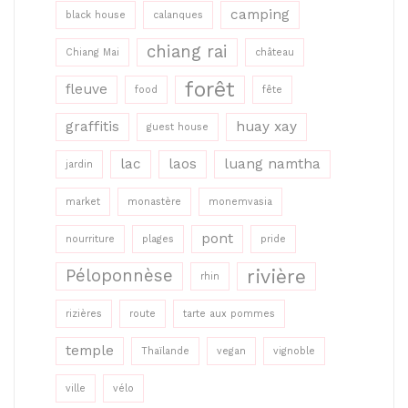
camping
black house
calanques
chiang rai
Chiang Mai
château
forêt
fleuve
food
fête
graffitis
huay xay
guest house
lac
laos
luang namtha
jardin
market
monastère
monemvasia
pont
nourriture
plages
pride
rivière
Péloponnèse
rhin
rizières
route
tarte aux pommes
temple
Thaïlande
vegan
vignoble
ville
vélo