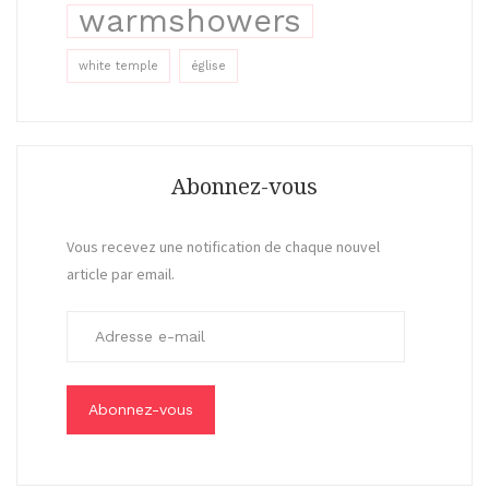
warmshowers
white temple
église
Abonnez-vous
Vous recevez une notification de chaque nouvel
article par email.
A
d
r
e
s
s
e