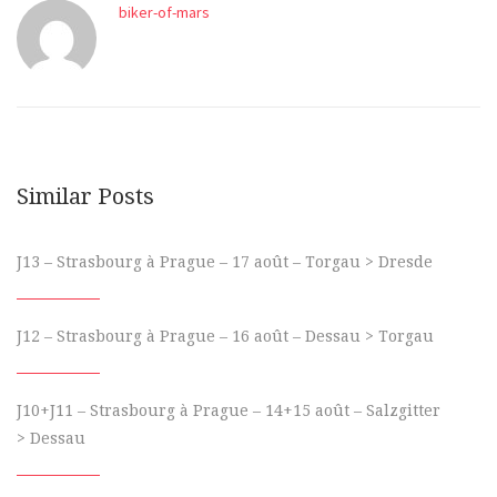
a
d
a
biker-of-mars
n
a
n
s
n
s
u
s
u
n
u
n
e
n
e
n
e
n
o
n
o
u
o
u
v
u
v
e
v
e
l
e
l
l
l
l
e
l
e
f
e
f
Similar Posts
e
f
e
n
e
n
ê
n
ê
t
ê
t
r
t
r
J13 – Strasbourg à Prague – 17 août – Torgau > Dresde
e
r
e
)
e
)
)
J12 – Strasbourg à Prague – 16 août – Dessau > Torgau
J10+J11 – Strasbourg à Prague – 14+15 août – Salzgitter
> Dessau