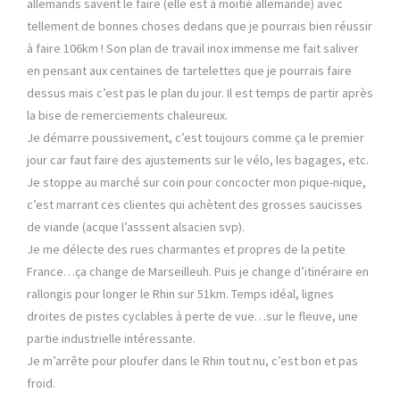
m
allemands savent le faire (elle est à moitié allemande) avec
a
tellement de bonnes choses dedans que je pourrais bien réussir
r
à faire 106km ! Son plan de travail inox immense me fait saliver
s
en pensant aux centaines de tartelettes que je pourrais faire
dessus mais c’est pas le plan du jour. Il est temps de partir après
la bise de remerciements chaleureux.
Je démarre poussivement, c’est toujours comme ça le premier
jour car faut faire des ajustements sur le vélo, les bagages, etc.
Je stoppe au marché sur coin pour concocter mon pique-nique,
c’est marrant ces clientes qui achètent des grosses saucisses
de viande (acque l’asssent alsacien svp).
Je me délecte des rues charmantes et propres de la petite
France…ça change de Marseilleuh. Puis je change d’itinéraire en
rallongis pour longer le Rhin sur 51km. Temps idéal, lignes
droites de pistes cyclables à perte de vue…sur le fleuve, une
partie industrielle intéressante.
Je m’arrête pour ploufer dans le Rhin tout nu, c’est bon et pas
froid.