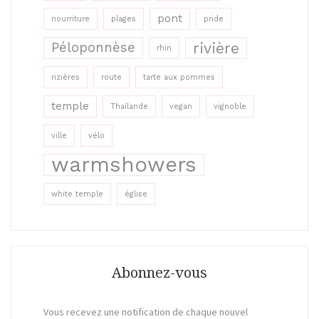
pont
nourriture
plages
pride
rivière
Péloponnèse
rhin
rizières
route
tarte aux pommes
temple
Thaïlande
vegan
vignoble
ville
vélo
warmshowers
white temple
église
Abonnez-vous
Vous recevez une notification de chaque nouvel