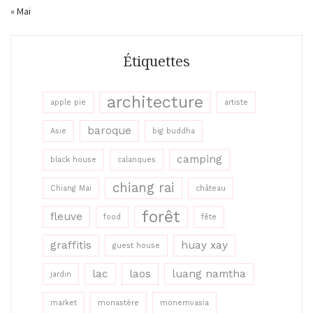
« Mai
Étiquettes
architecture
apple pie
artiste
baroque
Asie
big buddha
camping
black house
calanques
chiang rai
Chiang Mai
château
forêt
fleuve
food
fête
graffitis
huay xay
guest house
lac
laos
luang namtha
jardin
market
monastère
monemvasia