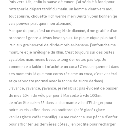
Puis vers 13h, enfin la pause déjeuner : j’ai pédalé à fond pour
rattraper le départ tardif du matin. Un homme vient vers moi,
tout sourire, chouette ! Ich werde mein Deutsh üben können (je
vais pouvoir pratiquer mon allemand).
Manque de pot, c’est un évangéliste illuminé, il me gratifie d’un
prospectif genre « Jésus loves you ». Un pique-nique plus tard –
Pain aux graines-roti de dinde-morbier-banane- j’enfourche ma
monture et je m’éloigne du Rhin. C’est toujours sur des pistes
cyclables mais moins beau, le long de routes pas top. Je
commence à faiblir et m’achète un coca ! C’est uniquement dans
ces moments-là que mon corps réclame un coca, c’est viscéral
et ça rebooste (normal avec la tonne de sucre dedans).
J’avance, j’avance, j’avance, je refaiblis : pas évident de passer
de mes 20km de vélo par jour à Marseille à +de 100km.
Je m’arrête au km 85 dans la charmante ville d’Ettlinger pour
boire un eis kaffee dans un konditorei (café glacé+glace
vanille+glace café+chantilly). Ca me redonne une pêche d’enfer
pour affronter les dernières côtes, j’en profite pour recharger