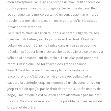
mon smartphone car le gps ça pompe un max. Petit concert de
rock sympa et maisons croquignolettes le long du canal fleuri.
Je continue…une merco sortant d’un concessionnaire merco
recule pour me laisser passer : on ne voit ça qu’ici ! Gratitude
devant cette attention.
Je m’arrête chez un agriculteur pour acheter 500gr de fraises
dans un distributeur, sic ! Le progrès est partout ! Étant tout
collant de la journée, je me faufile dans un ruisseau pour me
décoller, prêt pour la nuit ! Je touche au but…je croise un papy à
vélo et lui demande (auf deutsch) s’il a un plan pour poser ma
tente. Il m’indique une forêt avec des grands champs.
Wow !! C’est le paradis ! J’arrive à planter le tente sans
encombre (ouf c’était la première fois avec celle-ci) et je
savoure la quiétude jusqu’au moment où un chasseur arrive en
jeep et me dit que j’ai pas le droit de rester là. Après un peu de
nego, il me dit que c’est ok et qu’il fera attention à pas me tirer
dessus. Me voilà rassuré pour dormir paisiblement en rêvant de
bretzel et de bière.