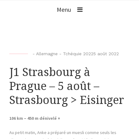
Menu
b
-
Allemagne - Tchéquie 2022
5 août 2022
y
J1 Strasbourg à
b
i
Prague – 5 août –
k
e
Strasbourg > Eisinger
r
-
o
106 km – 450 m dénivelé +
f
-
Au petit matin, Anke a préparé un muesli comme seuls les